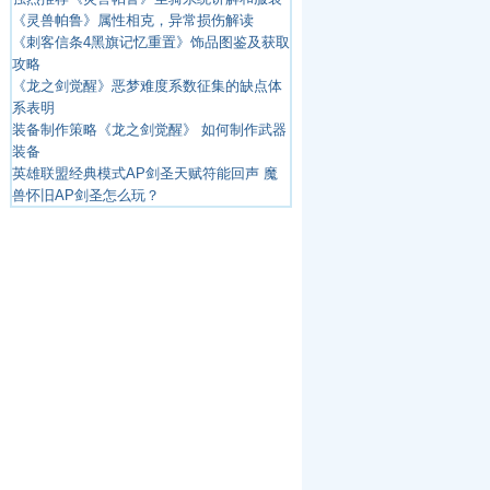
《灵兽帕鲁》属性相克，异常损伤解读
《刺客信条4黑旗记忆重置》饰品图鉴及获取
攻略
《龙之剑觉醒》恶梦难度系数征集的缺点体
系表明
装备制作策略《龙之剑觉醒》 如何制作武器
装备
英雄联盟经典模式AP剑圣天赋符能回声 魔
兽怀旧AP剑圣怎么玩？