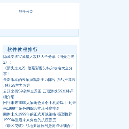
软件分类
软件教程排行
隐藏支线宝藏猎人攻略大全分享《消失之光
2》！
《消失之光2》隐藏彩蛋艾特尔攻略大全分
享！
最新版本的云顶游戏新主力阵容 强烈推荐云
顶棋S9主力阵容
云顶之棋S9牵绊全景图 云顶游戏S9牵绊详
细介绍
回到未来1999人物角色原创手机游戏 回到未
来1999年角色的综合抗压强度排名
回到未来1999年的正式开战策略 强烈推荐
1999年重返未来角色的抗压强度
《暗区突破》战地要塞拉闸撤离点详细合并