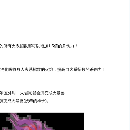
中的所有火系招数都可以增加1.5倍的杀伤力！
过消化吸收敌人火系招数的火焰，提高自火系招数的杀伤力！
洗翠区外时，火岩鼠就会演变成火暴兽
演变成火暴兽(洗翠的样子)。