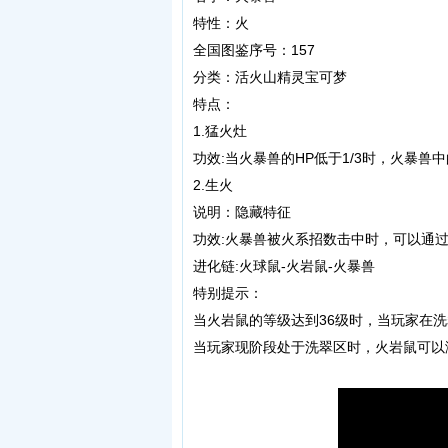
特性：火
全国图鉴序号：157
分类：活火山精灵宝可梦
特点：
1.猛火灶
功效:当火暴兽的HP低于1/3时，火暴兽
2.生火
说明：隐藏特征
功效:火暴兽被火系招数击中时，可以通
进化链:火球鼠-火岩鼠-火暴兽
特别提示：
当火岩鼠的等级达到36级时，当玩家在
当玩家现阶段处于洗翠区时，火岩鼠可以