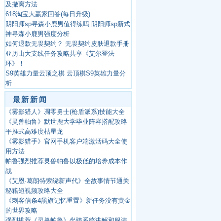
及撤离方法
618淘宝大赢家回答(每日升级)
阴阳师sp寻森小鹿男值得练吗 阴阳师sp新式
神寻森小鹿男强度分析
如何退款无畏契约？ 无畏契约皮肤退款手册
亚历山大支线任务攻略共享《艾尔登法
环》！
S9英雄力量云顶之棋 云顶棋S9英雄力量分
析
最新新闻
《雾影猎人》凋零勇士(枪盾派系)技能大全
《灵兽帕鲁》默世鹿大学毕业阵容搭配攻略
平推式高难度枯星龙
《雾影猎手》官网手机客户端激活码大全使
用方法
帕鲁强烈推荐灵兽帕鲁以极低的培养成本作
战
《艾恩·葛朗特萦绕新声代》全故事情节通关
秘籍短视频攻略大全
《刺客信条4黑旗记忆重置》新任务没有黄金
的世界攻略
强烈推荐《灵兽帕鲁》坐骑系统讲解和服装