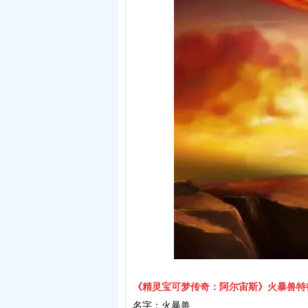
《精灵宝可梦传奇：阿尔宙斯》火暴兽特
名字：火暴兽